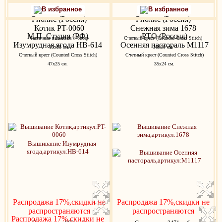
В избранное
В избранное
Риолис (Россия)
Риолис (Россия)
Котик PT-0060
Снежная зима 1678
М.П. Студия (РФ)
РТО (Россия)
Частичная вышивка + бисер
Счетный крест (Counted Cross Stitch)
Изумрудная ягода НВ-614
Осенняя пастораль M1117
15х18 см.
30х30 см.
Счетный крест (Counted Cross Stitch)
Счетный крест (Counted Cross Stitch)
47х25 см.
35х24 см.
Распродажа 17%,скидки не
Распродажа 17%,скидки не
распространяются
распространяются
Распродажа 17%,скидки не