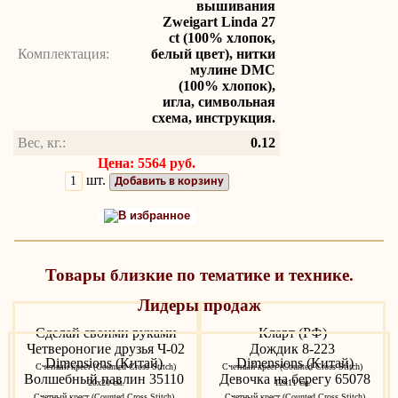
вышивания
Zweigart Linda 27
ct (100% хлопок,
Комплектация:
белый цвет), нитки
мулине DMC
(100% хлопок),
игла, символьная
схема, инструкция.
Вес, кг.:
0.12
Цена: 5564 руб.
шт.
Добавить в корзину
В избранное
Товары близкие по тематике и технике.
Лидеры продаж
Сделай своими руками
Кларт (РФ)
Четвероногие друзья Ч-02
Дождик 8-223
Dimensions (Китай)
Dimensions (Китай)
Счетный крест (Counted Cross Stitch)
Счетный крест (Counted Cross Stitch)
Волшебный павлин 35110
Девочка на берегу 65078
20х20 см.
12х11 см.
Счетный крест (Counted Cross Stitch)
Счетный крест (Counted Cross Stitch)