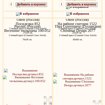
Добавить в корзину
Добавить в корзину
В избранное
В избранное
В избранное
В избранное
Овен (Россия)
Овен (Россия)
Посиделки 852
На рябине снегири 1522
Риолис (Россия)
Thea Gouverneur (Голландия)
Счетный крест (Counted Cross Stitch)
Счетный крест (Counted Cross Stitch)
Весенние тюльпаны 100-052
Christmas Design 2077
27х20 см.
25х20 см.
Счетный крест (Counted Cross Stitch)
Счетный крест (Counted Cross Stitch)
70х30 см.
60х66 см.