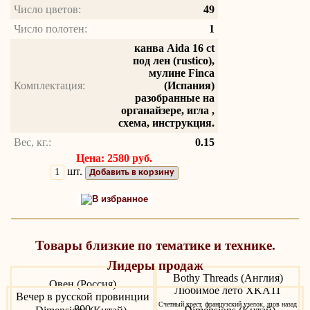
Число цветов:
49
Число полотен:
1
канва Aida 16 ct
под лен (rustico),
мулине Finca
Комплектация:
(Испания)
разобранные на
органайзере, игла ,
схема, инструкция.
Вес, кг.:
0.15
Цена: 2580 руб.
шт.
Добавить в корзину
В избранное
Товары близкие по тематике и технике.
Лидеры продаж
Bothy Threads (Англия)
Овен (Россия)
Любимое лето XKA11
Вечер в русской провинции
Счетный крест, французский узелок, шов назад
800