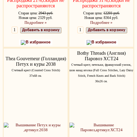
Распродажа 21%,скидки не
Распродажа 31%,скидки не
распространяются
распространяются
Старая цена:
2943 руб.
Старая цена:
12201 руб.
Новая цена: 2329 руб.
Новая цена: 8364 руб.
Подробнее »
Подробнее »
Добавить в корзину
Добавить в корзину
В избранное
В избранное
Bothy Threads (Англия)
Thea Gouverneur (Голландия)
Паровоз XCT24
Петух и куры 2038
Счетный крест, петельки, французский узелок,
Счетный крест (Counted Cross Stitch)
шов назад иголка (Full Cross Stitches, Lazy Daisy
37х68 см.
Stitch, French Knots and Back Stitch)
36х26 см.