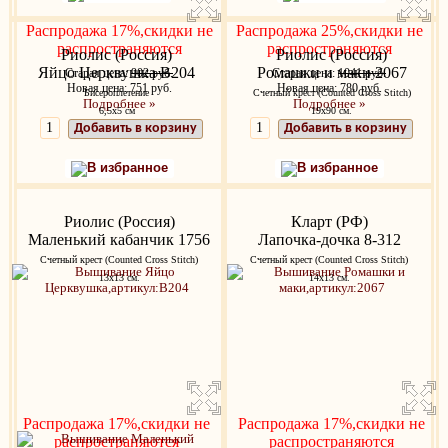
Распродажа 17%,скидки не
Распродажа 25%,скидки не
распространяются
распространяются
Риолис (Россия)
Риолис (Россия)
Яйцо Церквушка В204
Ромашки и маки 2067
Старая цена:
902 руб.
Старая цена:
1041 руб.
Новая цена: 751 руб.
Новая цена: 780 руб.
Бисероплетение
Счетный крест (Counted Cross Stitch)
Подробнее »
Подробнее »
6,5х5 см
19х90 см.
Добавить в корзину
Добавить в корзину
В избранное
В избранное
Риолис (Россия)
Кларт (РФ)
Маленький кабанчик 1756
Лапочка-дочка 8-312
Счетный крест (Counted Cross Stitch)
Счетный крест (Counted Cross Stitch)
13х13 см.
14х13 см.
Распродажа 17%,скидки не
Распродажа 17%,скидки не
распространяются
распространяются