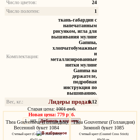
Число цветов:
24
Число полотен:
1
ткань-габардин с
напечатанным
рисунком, игла для
вышивания мулине
Gamma,
хлопчатобумажные
и
Комплектация:
металлизированные
нитки мулине
Gamma на
держателе,
подробная
инструкция по
вышиванию.
Лидеры продаж
Вес, кг.:
0.12
Старая цена:
1001 руб.
Новая цена: 779 руб.
шт.
Добавить в корзину
Thea Gouverneur (Голландия)
Thea Gouverneur (Голландия)
Весенний букет 1084
Зимний букет 1085
В избранное
Счетный крест (Counted Cross Stitch)
Счетный крест (Counted Cross Stitch)
45х51 см.
60х50 см.