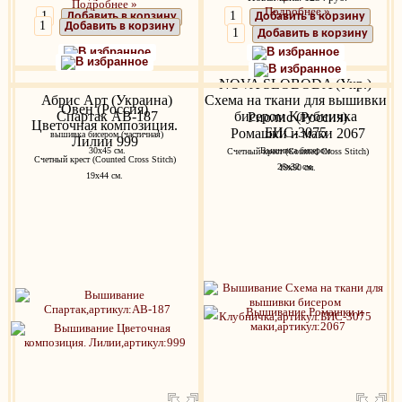
Подробнее »
Подробнее »
Добавить в корзину
Добавить в корзину
Добавить в корзину
Добавить в корзину
В избранное
В избранное
В избранное
В избранное
NOVA SLOBODA (Укр.)
Абрис Арт (Украина)
Схема на ткани для вышивки
Овен (Россия)
Спартак AB-187
бисером Клубничка
Риолис (Россия)
Цветочная композиция.
БИС-3075
Ромашки и маки 2067
вышивка бисером (частичная)
Лилии 999
30х45 см.
Вышивка бисером
Счетный крест (Counted Cross Stitch)
Счетный крест (Counted Cross Stitch)
26x32 см.
19х90 см.
19х44 см.