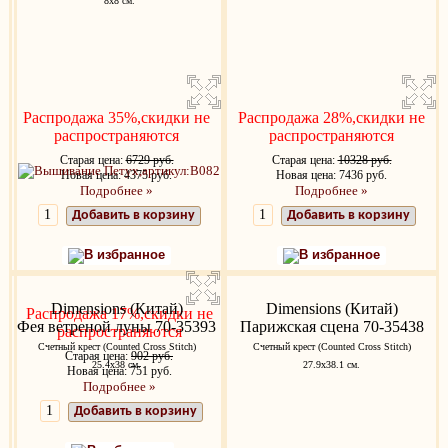
8х8 см.
Распродажа 35%,скидки не
Распродажа 28%,скидки не
распространяются
распространяются
Старая цена:
6729 руб.
Старая цена:
10328 руб.
Новая цена: 4375 руб.
Новая цена: 7436 руб.
Подробнее »
Подробнее »
Добавить в корзину
Добавить в корзину
В избранное
В избранное
Dimensions (Китай)
Dimensions (Китай)
Распродажа 17%,скидки не
Фея ветреной луны 70-35393
Парижская сцена 70-35438
распространяются
Счетный крест (Counted Cross Stitch)
Счетный крест (Counted Cross Stitch)
Старая цена:
902 руб.
25.4х38 см.
27.9х38.1 см.
Новая цена: 751 руб.
Подробнее »
Добавить в корзину