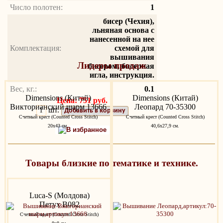
Число полотен:
1
бисер (Чехия),
льняная основа с
нанесенной на нее
Комплектация:
схемой для
вышивания
Лидеры продаж
бисером, бисерная
игла, инструкция.
Вес, кг.:
0.1
Dimensions (Китай)
Dimensions (Китай)
Цена: 751 руб.
Викторианский шарм 13666
Леопард 70-35300
шт.
Добавить в корзину
Счетный крест (Counted Cross Stitch)
Счетный крест (Counted Cross Stitch)
20х43 см.
40,6х27,9 см.
В избранное
Товары близкие по тематике и технике.
Luca-S (Молдова)
Петух B082
Счетный крест (Counted Cross Stitch)