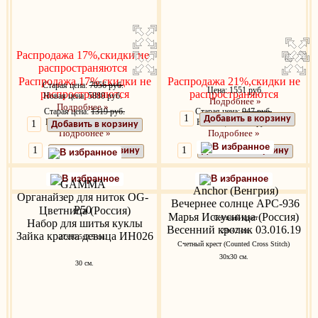
Распродажа 17%,скидки не
распространяются
Распродажа 17%,скидки не
Распродажа 21%,скидки не
Старая цена:
7056 руб.
Цена: 1551 руб.
распространяются
распространяются
Новая цена: 5880 руб.
Подробнее »
Подробнее »
Старая цена:
1319 руб.
Старая цена:
947 руб.
Добавить в корзину
Новая цена: 1099 руб.
Новая цена: 751 руб.
Добавить в корзину
Подробнее »
Подробнее »
В избранное
Добавить в корзину
Добавить в корзину
В избранное
В избранное
В избранное
GAMMA
Anchor (Венгрия)
Органайзер для ниток OG-
Вечернее солнце APC-936
P50
Цветница (Россия)
Марья Искусница (Россия)
Счетный крест
Набор для шитья куклы
Весенний кролик 03.016.19
29x42 см.
Зайка красна девица ИН026
27х10.5х2.5 см.
Счетный крест (Counted Cross Stitch)
30x30 см.
30 см.