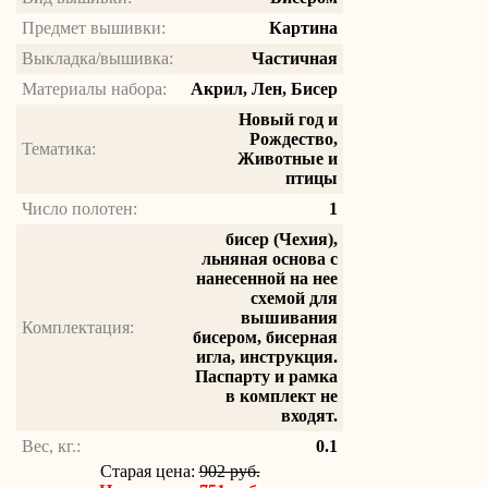
Предмет вышивки:
Картина
Выкладка/вышивка:
Частичная
Материалы набора:
Акрил, Лен, Бисер
Новый год и
Рождество,
Тематика:
Животные и
птицы
Число полотен:
1
бисер (Чехия),
льняная основа с
нанесенной на нее
схемой для
вышивания
Комплектация:
бисером, бисерная
игла, инструкция.
Паспарту и рамка
в комплект не
входят.
Вес, кг.:
0.1
Старая цена:
902 руб.