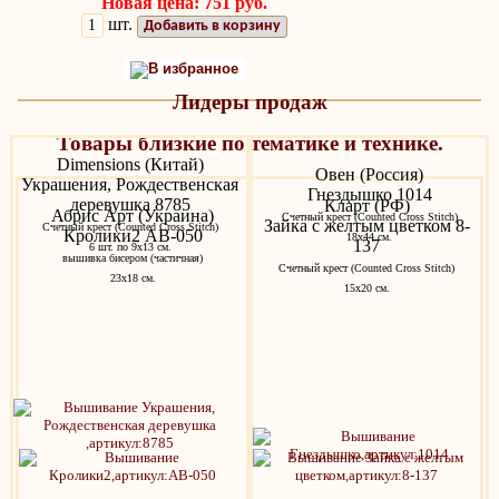
Новая цена: 751 руб.
шт.
Добавить в корзину
В избранное
Лидеры продаж
Товары близкие по тематике и технике.
Dimensions (Китай)
Овен (Россия)
Украшения, Рождественская
Гнездышко 1014
деревушка 8785
Кларт (РФ)
Абрис Арт (Украина)
Счетный крест (Counted Cross Stitch)
Зайка с желтым цветком 8-
Счетный крест (Counted Cross Stitch)
Кролики2 AB-050
18х44 см.
137
6 шт. по 9х13 см.
вышивка бисером (частичная)
Счетный крест (Counted Cross Stitch)
23x18 см.
15х20 см.