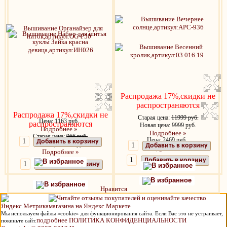
Распродажа 17%,скидки не
распространяются
Распродажа 17%,скидки не
Старая цена:
11999 руб.
Цена: 1163 руб.
распространяются
Новая цена: 9999 руб.
Подробнее »
Подробнее »
Старая цена:
966 руб.
Цена: 2469 руб.
Добавить в корзину
Новая цена: 805 руб.
Добавить в корзину
Подробнее »
Подробнее »
Добавить в корзину
В избранное
Добавить в корзину
В избранное
В избранное
В избранное
Нравится
Мы используем файлы «cookie» для функционирования сайта. Если Вас это не устраивает,
подробнее ПОЛИТИКА КОНФИДЕНЦИАЛЬНОСТИ
покиньте сайт.