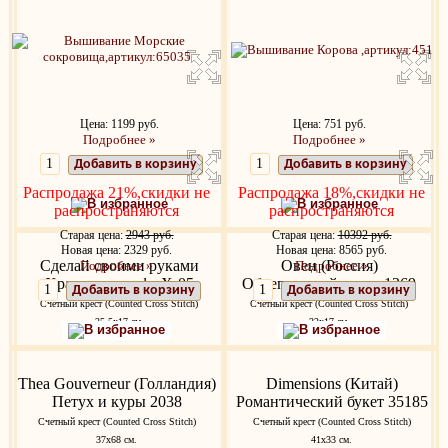
Цена: 1199 руб.
Цена: 751 руб.
Подробнее »
Подробнее »
Добавить в корзину
Добавить в корзину
Распродажа 21%,скидки не
Распродажа 18%,скидки не
В избранное
В избранное
распространяются
распространяются
Старая цена:
2943 руб.
Старая цена:
10392 руб.
Новая цена: 2329 руб.
Новая цена: 8565 руб.
Сделай своими руками
Овен (Россия)
Подробнее »
Подробнее »
Хранители кофе Х-05
Облепиховый пунш 1369
Добавить в корзину
Добавить в корзину
Счетный крест (Counted Cross Stitch)
Счетный крест (Counted Cross Stitch)
25.5х17 см.
22х17 см.
В избранное
В избранное
Thea Gouverneur (Голландия)
Dimensions (Китай)
Петух и куры 2038
Романтический букет 35185
Счетный крест (Counted Cross Stitch)
Счетный крест (Counted Cross Stitch)
37х68 см.
41x33 см.