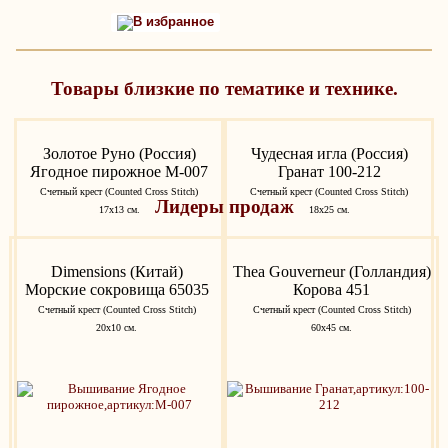
В избранное
Товары близкие по тематике и технике.
Золотое Руно (Россия)
Чудесная игла (Россия)
Ягодное пирожное М-007
Гранат 100-212
Счетный крест (Counted Cross Stitch)
Счетный крест (Counted Cross Stitch)
Лидеры продаж
17х13 см.
18х25 см.
Dimensions (Китай)
Thea Gouverneur (Голландия)
Морские сокровища 65035
Корова 451
Счетный крест (Counted Cross Stitch)
Счетный крест (Counted Cross Stitch)
20х10 см.
60х45 см.