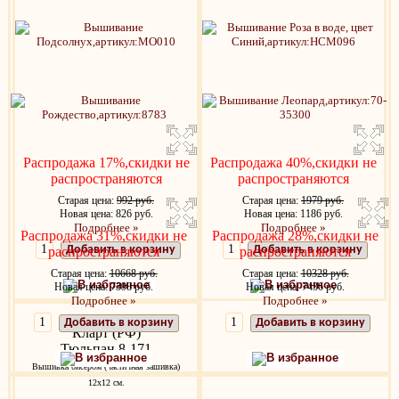
Распродажа 17%,скидки не
Распродажа 40%,скидки не
распространяются
распространяются
Старая цена:
992 руб.
Старая цена:
1979 руб.
Новая цена: 826 руб.
Новая цена: 1186 руб.
Подробнее »
Подробнее »
Распродажа 31%,скидки не
Распродажа 28%,скидки не
Добавить в корзину
Добавить в корзину
распространяются
распространяются
Старая цена:
10668 руб.
Старая цена:
10328 руб.
В избранное
В избранное
Новая цена: 7398 руб.
Новая цена: 7436 руб.
Подробнее »
Подробнее »
Добавить в корзину
Добавить в корзину
Кларт (РФ)
Тюльпан 8-171
В избранное
В избранное
Вышивка бисером (частичная зашивка)
12х12 см.