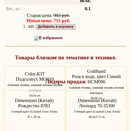
игла.
Вес, кг.:
0.1
Старая цена:
902 руб.
Новая цена: 751 руб.
шт.
Добавить в корзину
В избранное
Товары близкие по тематике и технике.
Goldhand
Color-KIT
Роза в воде, цвет Синий
Подсолнух MO010
Лидеры продаж
HCM096
Алмазная техника, алмазная мозаика (полная
Алмазная техника, алмазная мозаика (полная
выкладка)
выкладка)
16x16 см.
30x40 см.
Dimensions (Китай)
Dimensions (Китай)
Рождество 8783
Леопард 70-35300
Счетный крест (Counted Cross Stitch)
Счетный крест (Counted Cross Stitch)
41 х 30 см.
40,6х27,9 см.