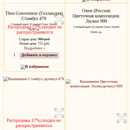
Овен (Россия)
Thea Gouverneur (Голландия)
Цветочная композиция.
Стамбул 479
Лилии 999
Счетный крест (Counted Cross Stitch)
Распродажа 22%,скидки не
Счетный крест (Counted Cross Stitch)
79х50 см.
распространяются
19х44 см.
Старая цена:
969 руб.
Новая цена: 751 руб.
Подробнее »
Добавить в корзину
В избранное
Распродажа 17%,скидки не
распространяются