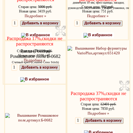
диаметром 10 мм; пресс-щипцы; насадки;
Старая цена:
5006 руб.
Старая цена:
902 руб.
руководство по установке. Габарит упаковки, см
Новая цена: 3419 руб.
Новая цена: 751 руб.
Подробнее »
Подробнее »
Добавить в корзину
Добавить в корзину
В избранное
В избранное
Распродажа 17%,скидки не
распространяются
Panna (Россия)
Старая цена:
11039 руб.
Новая цена: 9199 руб.
Ромашковое поле Б-0682
Подробнее »
Счетный крест (Counted Cross Stitch)
Добавить в корзину
25х33 см.
В избранное
Распродажа 37%,скидки не
распространяются
Старая цена:
12401 руб.
Новая цена: 7850 руб.
Подробнее »
Добавить в корзину
В избранное