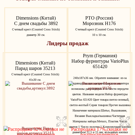
Dimensions (Китай)
РТО (Россия)
С днем свадьбы 3892
Морозник H176
Счетный крест (Counted Cross Stitch)
Счетный крест (Counted Cross Stitch)
диаметр 30 см.
10 х 10 см.
Лидеры продаж
Prym (Германия)
Набор фурнитуры VarioPlus
Dimensions (Китай)
651420
Парад шаров 35213
Счетный крест (Counted Cross Stitch)
240х187х36 мм. Обратите внимание: из-за
41х30 см.
индивидуальных настроек каждого монитора
возможны расхождения в точности передачи
цветов. Название модели:Набор фурнитуры
VarioPlus 651420 Цвет товара:светло-зеленый,
светло-желтый Серия товаров:Прочее вышивка
Назначение материала:Шитье, Вышивание,
Вязание Выкладка/вышивка:Частичная
Материалы набора:Металл, Пластик Число
цветов:1 Число полотен:1 Комплектация:кнопки
Распродажа 32%,скидки не
Распродажа 17%,скидки не
диаметром 12,5 и 15 мм; кольцевые кнопки
распространяются
распространяются