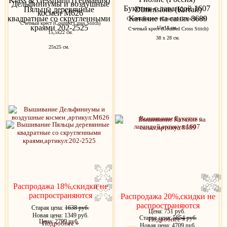
Klass & Gessmann (Германия)
Дельфиниумы и воздушные
Букетик с лавандой 1607
Пяльцы деревянные
Dimensions (Китай)
космеи M626
квадратные со скругленными
Катание на санях 8689
Счетный крест (Counted Cross Stitch)
Счетный крест (Counted Cross Stitch)
краями 202-2525
15х18 см.
Счетный крест (Counted Cross Stitch)
15,5x22 см.
38 х 28 см.
25х25 см.
Распродажа 18%,скидки не
распространяются
Распродажа 20%,скидки не
распространяются
Старая цена:
1638 руб.
Цена: 751 руб.
Новая цена: 1349 руб.
Старая цена:
5854 руб.
Подробнее »
Цена: 2799 руб.
Подробнее »
Новая цена: 4709 руб.