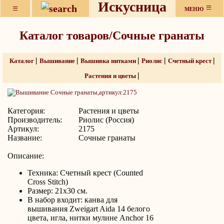
Искусница
≡
≡
МЕНЮ
Каталог товаров/Сочные гранаты
|
|
|
|
|
Каталог
Вышивание
Вышивка нитками
Риолис
Счетный крест
|
Растения и цветы
Категория:
Растения и цветы
Производитель:
Риолис (Россия)
Артикул:
2175
Название:
Сочные гранаты
Описание:
Техника: Счетный крест (Counted
Cross Stitch)
Размер: 21х30 см.
В набор входит: канва для
вышивания Zweigart Aida 14 белого
цвета, игла, нитки мулине Anchor 16