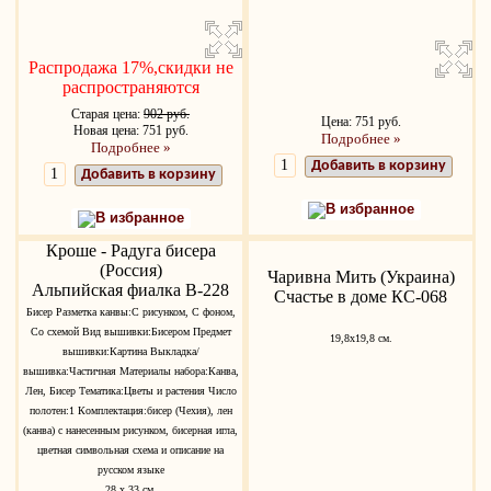
Распродажа 17%,скидки не
распространяются
Старая цена:
902 руб.
Цена: 751 руб.
Новая цена: 751 руб.
Подробнее »
Подробнее »
Добавить в корзину
Добавить в корзину
В избранное
В избранное
Кроше - Радуга бисера
(Россия)
Чаривна Мить (Украина)
Альпийская фиалка В-228
Счастье в доме КС-068
Бисер Разметка канвы:С рисунком, С фоном,
Со схемой Вид вышивки:Бисером Предмет
19,8х19,8 см.
вышивки:Картина Выкладка/
вышивка:Частичная Материалы набора:Канва,
Лен, Бисер Тематика:Цветы и растения Число
полотен:1 Комплектация:бисер (Чехия), лен
(канва) с нанесенным рисунком, бисерная игла,
цветная символьная схема и описание на
русском языке
28 х 33 см.