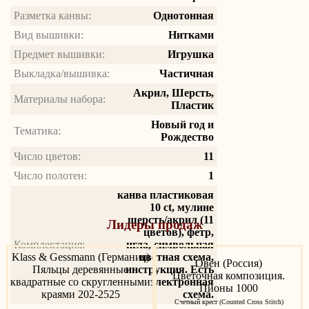
Разметка канвы:
Однотонная
Вид вышивки:
Нитками
Предмет вышивки:
Игрушка
Выкладка/вышивка:
Частичная
Акрил, Шерсть,
Материалы набора:
Пластик
Новый год и
Тематика:
Рождество
Число цветов:
11
Число полотен:
1
канва пластиковая
10 ct, мулине
шерсть/акрил (11
Лидеры продаж
цветов), фетр,
Комплектация:
игла, символьная
цветная схема,
Klass & Gessmann (Германия)
Овен (Россия)
инструкция. Есть
Пяльцы деревянные
Цветочная композиция.
электронная
квадратные со скругленными
Пионы 1000
схема.
краями 202-2525
Счетный крест (Counted Cross Stitch)