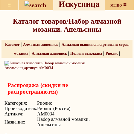
Искусница
≡
≡
МЕНЮ
Каталог товаров/Набор алмазной
мозаики. Апельсины
|
|
Каталог
Алмазная живопись
Алмазная вышивка, картины из страз,
|
|
|
|
мозаика
Алмазная живопись
Полная выкладка
Риолис
Распродажа (скидки не
распространяются)
Категория:
Риолис
Производитель:
Риолис (Россия)
Артикул:
АМ0034
Набор алмазной мозаики.
Название:
Апельсины