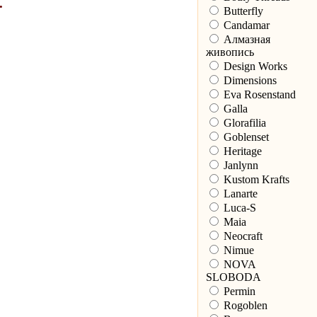
.
Butterfly
Candamar
Алмазная
живопись
Design Works
Dimensions
Eva Rosenstand
Galla
Glorafilia
Goblenset
Heritage
Janlynn
Kustom Krafts
Lanarte
Luca-S
Maia
Neocraft
Nimue
NOVA
SLOBODA
Permin
Rogoblen