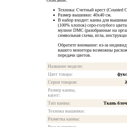
Описание:
Техника: Счетный крест (Counted Cr
Размер вышивки: 40х40 см.
В набор входит: канва для вышиван
(100% хлопок) серо-голубого цвет
мулине DMC (разобранные на орган
символьная схема, игла, инструкци
Обратите внимание: из-за индивид
вашего монитора возможны расхож
передачи цветов.
Название модели:
Цвет товара:
фукс
Серия товаров:
Размер канвы,
каунт:
Тип канвы:
Ткань блоч
Техника вышивки:
Разметка канвы:
Вид вышивки: