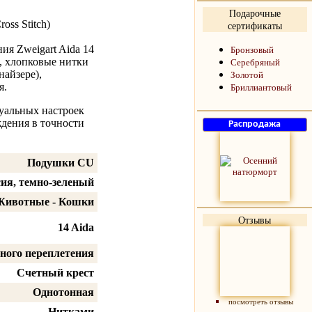
Подарочные
oss Stitch)
сертификаты
ия Zweigart Aida 14
Бронзовый
а, хлопковые нитки
Серебряный
айзере),
Золотой
я.
Бриллиантовый
уальных настроек
дения в точности
Подушки CU
ия, темно-зеленый
Животные - Кошки
Отзывы
14 Aida
ного переплетения
Счетный крест
Однотонная
посмотреть отзывы
Нитками