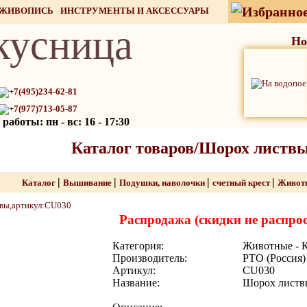
 ЖИВОПИСЬ
ИНСТРУМЕНТЫ И АКСЕССУАРЫ
кусница
СТОК
Но
+7(495)234-62-81
+7(977)713-05-87
работы: пн - вс: 16 - 17:30
Каталог товаров/Шорох листв
|
|
|
|
Каталог
Вышивание
Подушки, наволочки
счетный крест
Животн
Распродажа (скидки не распро
Категория:
Животные - 
Производитель:
РТО (Россия)
Артикул:
CU030
Название:
Шорох листв