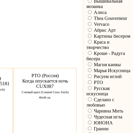
Вышивальная
мозаика
Алиса
Thea Gouverneur
Vervaco
Абрис Арт
Картины бисером
Краса и
творчество
Кроше - Радуга
бисера
Магия канвы
Марья Искусница
РТО (Россия)
Рисуем иглой
)
Когда опускается ночь
РТО
35181
CUX087
Русская
tch)
Счетный крест (Counted Cross Stitch)
искусница
40х40 см.
Сделано с
любовью
Чаривна Мить
Чудесная игла
ЮНОНА
Гранни