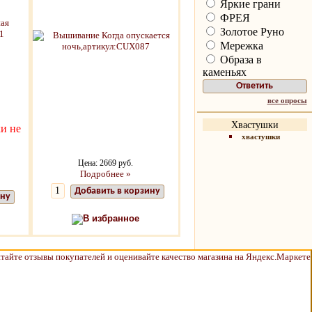
Яркие грани
ФРЕЯ
Золотое Руно
Мережка
Образа в
каменьях
все опросы
Хвастушки
и не
хвастушки
Цена: 2669 руб.
Подробнее »
Добавить в корзину
ину
В избранное