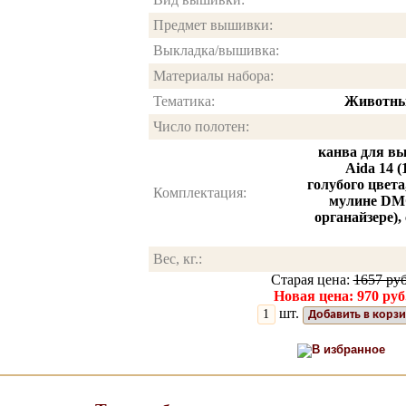
Предмет вышивки:
Выкладка/вышивка:
Материалы набора:
Тематика:
Животны
Число полотен:
канва для в
Aida 14 
голубого цвет
Комплектация:
мулине DMC
органайзере),
Вес, кг.:
Старая цена:
1657 руб
Новая цена: 970 руб
шт.
Добавить в корз
В избранное