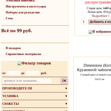
Алмазная живопись
распространяю
Инструменты и аксессуары
Старая цена:
1487 р
Новая цена: 954 р
Наборы для рукоделия
Подробнее »
Сток
Добавить в к
Всё по 99 руб.
В избранно
В подарок
Справочные материалы
Фильтр товаров
Dimensions (Кит
Кружевной чайниче
от
до
руб.
Счетный крест (Counted Cross
15x15 см.
OK
ПРОИЗВОДИТЕЛИ
▼
ТЕХНИКА
▼
СЮЖЕТЫ
▼