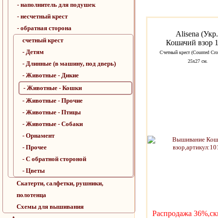
- наполнитель для подушек
- несчетный крест
- обратная сторона
Alisena (Укр.
счетный крест
Кошачий взор 
- Детям
Счетный крест (Counted Cros
25x27 см.
- Длинные (в машину, под дверь)
- Животные - Дикие
- Животные - Кошки
- Животные - Прочие
- Животные - Птицы
- Животные - Собаки
- Орнамент
- Прочее
- С обратной стороной
- Цветы
Скатерти, салфетки, рушники,
полотенца
Схемы для вышивания
Распродажа 36%,ск