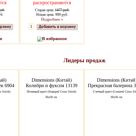
тся
распространяются
уб.
Старая цена:
1477 руб.
уб.
Новая цена: 999 руб.
Подробнее »
орзину
Добавить в корзину
е
В избранное
Лидеры продаж
ай)
Dimensions (Китай)
Dimensions (Китай
к 6904
Колибри и фуксия 13139
Прекрасная балерина 
 Stitch)
Печатный крест (Stamped Cross Stitch)
Счетный крест (Counted Cross Sti
36х30 см.
36х36 см.