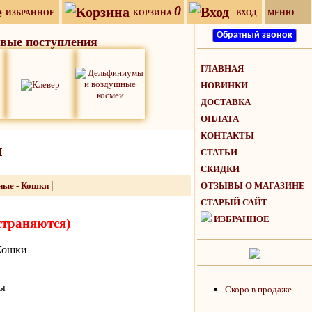
0
≡
ИЗБРАННОЕ
КОРЗИНА
ВХОД
МЕНЮ
вые поступления
ГЛАВНАЯ
НОВИНКИ
ДОСТАВКА
ОПЛАТА
КОНТАКТЫ
ы
СТАТЬИ
СКИДКИ
|
ые - Кошки
ОТЗЫВЫ О МАГАЗИНЕ
СТАРЫЙ САЙТ
ИЗБРАННОЕ
страняются)
Кошки
ы
Скоро в продаже