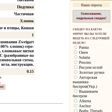
Наши опросы
Подушка
Частичная
Голосование,
недельные скидки!
Хлопок
е и птицы, Кошки
СКИДКУ НА КАКУЮ
ФИРМУ ВЫ БЫ ХОТЕЛИ
1
ВИДЕТЬ НА СЛЕДУЮЩЕЙ
ышивания Zweigart
НЕДЕЛЕ?
(100% хлопок) серо-
Panna
а, хлопковые нитки
Овен
 (разобранные на
Solaria
 символьная схема,
Риолис
игла, инструкция.
Рисуем иглой
0.15
Золотые ручки
.
Авторская
.
вышивка
бисером(Укр.)
ину
Вышиваем
бисером
Alisena
Anchor
Bothy Threads