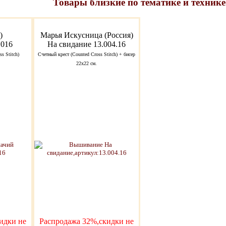
Товары близкие по тематике и технике
)
Марья Искусница (Россия)
1016
На свидание 13.004.16
s Stitch)
Счетный крест (Counted Cross Stitch) + бисер
22x22 см.
идки не
Распродажа 32%,скидки не