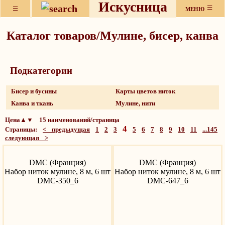
Искусница
≡
≡
МЕНЮ
Каталог товаров/Мулине, бисер, канва
Подкатeгории
Бисер и бусины
Карты цветов ниток
Канва и ткань
Мулине, нити
Цена▲▼ 15 наименований/страница
4
Страницы:
< предыдущая
1
2
3
5
6
7
8
9
10
11
...145
следующая >
DMC (Франция)
DMC (Франция)
Набор ниток мулине, 8 м, 6 шт
Набор ниток мулине, 8 м, 6 шт
DMC-350_6
DMC-647_6