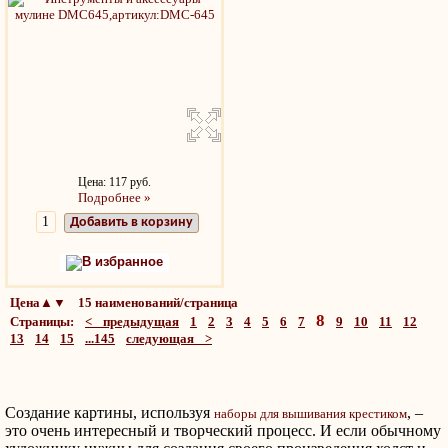
Цена: 117 руб.
Подробнее »
Добавить в корзину
В избранное
Цена▲▼ 15 наименований/страница
8
Страницы:
< предыдущая
1
2
3
4
5
6
7
9
10
11
12
13
14
15
...145
следующая >
Создание картины, используя
, –
наборы для вышивания крестиком
это очень интересный и творческий процесс. И если обычному