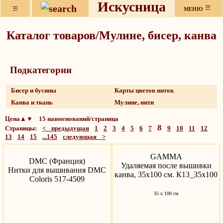
Искусница
≡
≡
МЕНЮ
Каталог товаров/Мулине, бисер, канва
Подкатeгории
Бисер и бусины
Карты цветов ниток
Канва и ткань
Мулине, нити
Цена▲▼ 15 наименований/страница
8
Страницы:
< предыдущая
1
2
3
4
5
6
7
9
10
11
12
13
14
15
...145
следующая >
GAMMA
DMC (Франция)
Удаляемая после вышивки
Нитки для вышивания DMC
канва, 35х100 см. К13_35х100
Coloris 517-4509
35 х 100 см