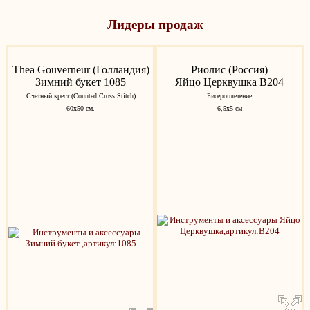
Лидеры продаж
Thea Gouverneur (Голландия)
Риолис (Россия)
Зимний букет 1085
Яйцо Церквушка В204
Счетный крест (Counted Cross Stitch)
Бисероплетение
60х50 см.
6,5х5 см