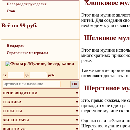
Хлопковое му
Наборы для рукоделия
Сток
Этот вид мулине являет
нитей. Для создания св
Всё по 99 руб.
необходимо, учитывая о
Шелковое мул
В подарок
Этот вид мулине исполь
Справочные материалы
многократных прикоснов
реже.
Фильтр /Мулине, бисер, канва
Также многие производи
от
до
руб.
позволяют доставать тол
OK
Шерстяное му
ПРОИЗВОДИТЕЛИ
▼
Это, прямо скажем, не 
ТЕХНИКА
▼
приходится не один раз 
шерстяное мулине склон
СЮЖЕТЫ
▼
АКСЕССУАРЫ
▼
Однако если всё-таки п
Шерстяное мулине произ
ВЫСОТА, см.
▼