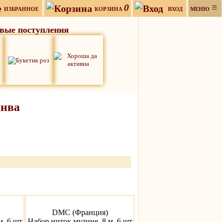
0
≡
ИЗБРАННОЕ
КОРЗИНА
ВХОД
МЕНЮ
вые поступления
анва
и
DMC (Франция)
м, 6 шт
Набор ниток мулине, 8 м, 6 шт