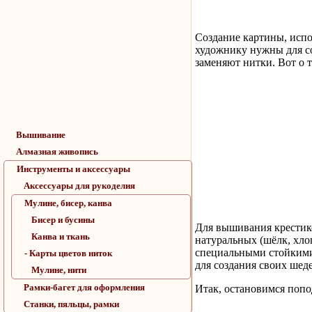
Создание картины, исп
художнику нужны для со
заменяют нитки. Вот о 
Вышивание
Алмазная живопись
Инструменты и аксессуары
Аксессуары для рукоделия
Мулине, бисер, канва
Бисер и бусины
Для вышивания крестико
Канва и ткань
натуральных (шёлк, хлоп
специальными стойкими 
- Карты цветов ниток
для создания своих шед
Мулине, нити
Рамки-багет для оформления
Итак, остановимся попо
Станки, пяльцы, рамки