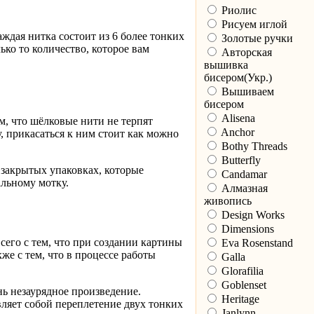
Риолис
Рисуем иглой
ждая нитка состоит из 6 более тонких
Золотые ручки
ько то количество, которое вам
Авторская
вышивка
бисером(Укр.)
Вышиваем
бисером
Alisena
м, что шёлковые нити не терпят
Anchor
, прикасаться к ним стоит как можно
Bothy Threads
Butterfly
 закрытых упаковках, которые
Candamar
альному мотку.
Алмазная
живопись
Design Works
Dimensions
сего с тем, что при создании картины
Eva Rosenstand
же с тем, что в процессе работы
Galla
Glorafilia
Goblenset
нь незаурядное произведение.
Heritage
вляет собой переплетение двух тонких
Janlynn