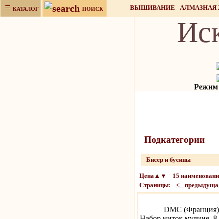
≡
ВЫШИВАНИЕ
АЛМАЗНАЯ
КАТАЛОГ
ПОИСК
Ис
НАБОРЫ ДЛЯ РУКОДЕЛИЯ
Режим р
Подкатeгории
Бисер и бусины
Цена▲▼ 15 наименований
Страницы:
< предыдуща
DMC (Франция)
Набор ниток мулине, 8 