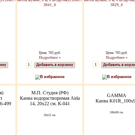
Цена: 765 руб.
Цена: 765 руб.
Подробнее »
Подробнее »
зину
Добавить в корзину
Добавить в корз
В избранное
В избранное
я)
М.П. Студия (РФ)
GAMMA
ct
Канва водорастворимая Aida
Канва K01R_100x
6-499
14, 20х22 см. К-041
100x90 см.
20х22 см.