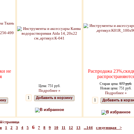
ки не
Распродажа 23%,скид
я
распространяютс
Старая цена:
977 руб.
Цена: 751 руб.
Новая цена: 751 руб.
Подробнее »
Подробнее »
Добавить в корзину
зину
Добавить в корз
В избранное
В избранное
/страница
6
я
1
2
3
4
5
7
8
9
10
11
12
13
...144
следующая >