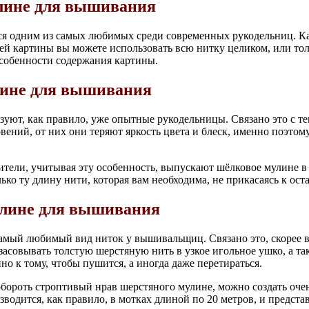
лине для вышивания
ся одним из самых любимых среди современных рукодельниц. Ка
оей картины вы можете использовать всю нитку целиком, или тол
собенности содержания картины.
ине для вышивания
зуют, как правило, уже опытные рукодельницы. Связано это с те
ений, от них они теряют яркость цвета и блеск, именно поэтому
тели, учитывая эту особенность, выпускают шёлковое мулине в
ько ту длину нити, которая вам необходима, не прикасаясь к ост
лине для вышивания
самый любимый вид ниток у вышивальщиц. Связано это, скорее в
засовывать толстую шерстяную нить в узкое игольное ушко, а так
но к тому, чтобы пушится, а иногда даже перетираться.
обороть строптивый нрав шерстяного мулине, можно создать оче
водится, как правило, в мотках длиной по 20 метров, и предста