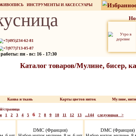
 ЖИВОПИСЬ
ИНСТРУМЕНТЫ И АКСЕССУАРЫ
кусница
СТОК
Но
+7(495)234-62-81
+7(977)713-05-87
аботы: пн - вс: 16 - 17:30
Каталог товаров/Мулине, бисер, к
Канва и ткань
Карты цветов ниток
Мулине, нит
/страница
6
я
1
2
3
4
5
7
8
9
10
11
12
13
...144
следующая >
DMC (Франция)
DMC (Франция)
м, 6 шт
Набор ниток мулине, 8 м, 6 шт
Набор ниток мулине, 8 